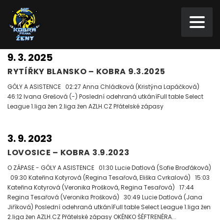
9. 3. 2025
RYTÍŘKY BLANSKO – KOBRA 9.3.2025
GÓLY A ASISTENCE 02:27 Anna Chládková (Kristýna Lapáčková)
46:12 Ivana Grešová (-) Poslední odehraná utkáníFull table Select
League 1.liga žen 2.liga žen AZLH.CZ Přátelské zápasy
3. 9. 2023
LOVOSICE – KOBRA 3.9.2023
O ZÁPASE - GÓLY A ASISTENCE 01:30 Lucie Datlová (Sofie Broďáková)
09:30 Kateřina Kotyrová (Regina Tesařová, Eliška Cvrkalová) 15:03
Kateřina Kotyrová (Veronika Prošková, Regina Tesařová) 17:44
Regina Tesařová (Veronika Prošková) 30:49 Lucie Datlová (Jana
Jiříková) Poslední odehraná utkáníFull table Select League 1.liga žen
2.liga žen AZLH.CZ Přátelské zápasy OKÉNKO ŠÉFTRENÉRA...