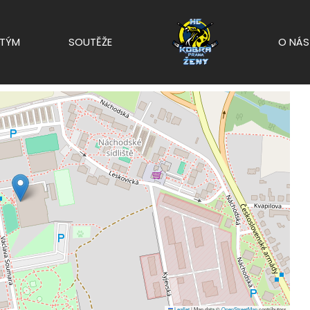
TÝM
SOUTĚŽE
O NÁS
Leaflet
|
Map data ©
OpenStreetMap
contributors