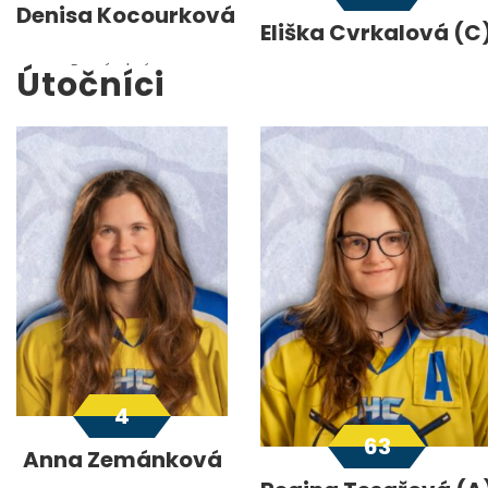
Denisa Kocourková
Eliška Cvrkalová (C
Pravý obránce
Útočníci
Levý obránce
4
63
Anna Zemánková