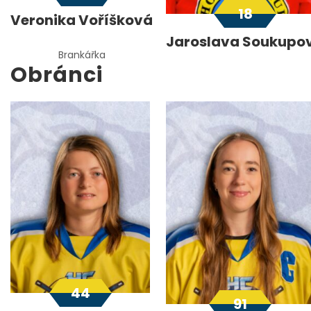
18
Veronika Voříšková
Jaroslava Soukupo
Brankářka
Obránci
Brankářka
44
91