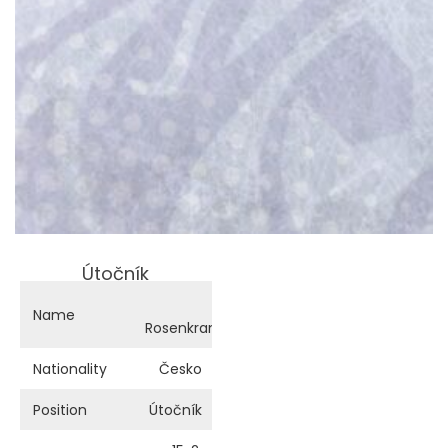
Útočník
Lydie
Name
Rosenkrancová
Nationality
Česko
Position
Útočník