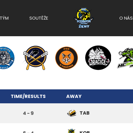
TÝM
SOUTĚŽE
O NÁS
TIME/RESULTS
AWAY
TAB
4 - 9
KOB