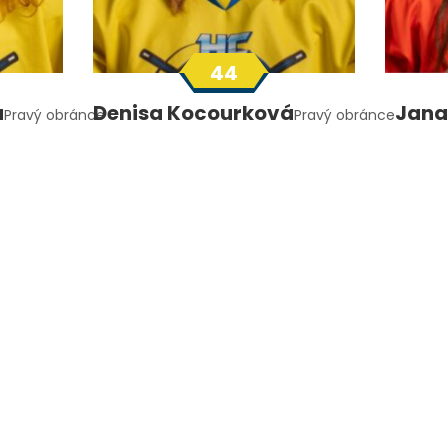
44
á
Denisa Kocourková
Jana
Pravý obránce
Pravý obránce