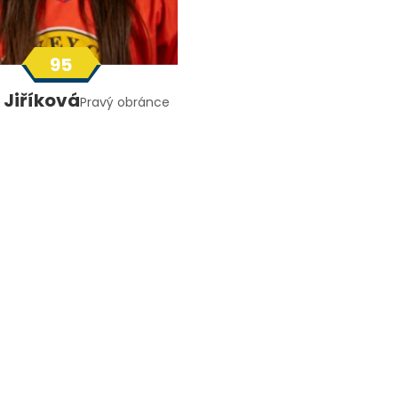
95
 Jiříková
Pravý obránce