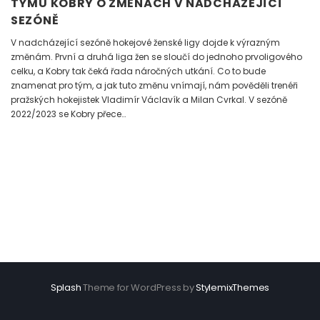
TÝMU KOBRY O ZMĚNÁCH V NADCHÁZEJÍCÍ
SEZÓNĚ
V nadcházející sezóně hokejové ženské ligy dojde k výrazným
změnám. První a druhá liga žen se sloučí do jednoho prvoligového
celku, a Kobry tak čeká řada náročných utkání. Co to bude
znamenat pro tým, a jak tuto změnu vnímají, nám pověděli trenéři
pražských hokejistek Vladimír Václavík a Milan Cvrkal. V sezóně
2022/2023 se Kobry přece…
Splash
Theme for WordPress by
StylemixThemes