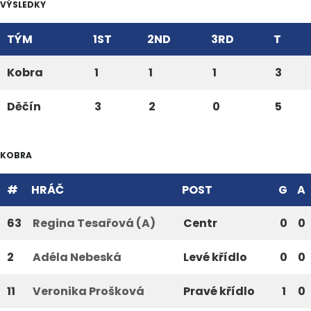
VÝSLEDKY
TÝM
1ST
2ND
3RD
T
Kobra
1
1
1
3
Děčín
3
2
0
5
KOBRA
#
HRÁČ
POST
G
A
63
Regina Tesařová (A)
Centr
0
0
2
Adéla Nebeská
Levé křídlo
0
0
11
Veronika Prošková
Pravé křídlo
1
0