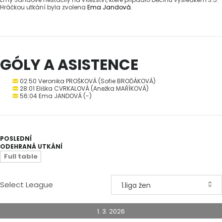
Hráčkou utkání byla zvolena
Ema Jandová
.
GÓLY A ASISTENCE
02:50 Veronika PROŠKOVÁ (Sofie BROĎÁKOVÁ)
28:01 Eliška CVRKALOVÁ (Anežka MAŘÍKOVÁ)
56:04 Ema JANDOVÁ (-)
POSLEDNÍ
ODEHRANÁ UTKÁNÍ
Full table
Select League
1.liga žen
1. 3. 2026