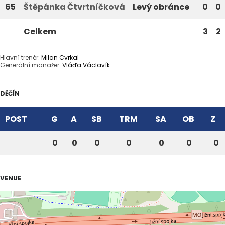
65
Štěpánka Čtvrtníčková
Levý obránce
0
0
Celkem
3
2
Hlavní trenér:
Milan Cvrkal
Generální manažer:
Vláďa Václavík
DĚČÍN
POST
G
A
SB
TRM
SA
OB
Z
0
0
0
0
0
0
0
VENUE