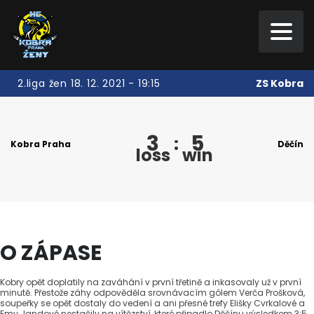
ZS Kobra
2.liga žen 18. 12. 2021 - 19:15
3
5
:
Kobra Praha
Děčín
loss
win
O ZÁPASE
Kobry opět doplatily na zaváhání v první třetině a inkasovaly už v první
minutě. Přestože záhy odpověděla srovnávacím gólem Verča Prošková,
soupeřky se opět dostaly do vedení a ani přesné trefy Elišky Cvrkalové a
Emy Jandové nestačily na vítězství, které připadlo Děčínu výsledkem 3:5.