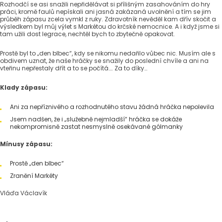
Rozhodčí se asi snažili nepřidělávat si přílišným zasahováním do hry
práci, kromě faulů nepískali ani jasná zakázaná uvolnění a tím se jim
průběh zápasu zcela vymkl z ruky. Zdravotník nevěděl kam dřív skočit a
výsledkem byl můj výlet s Markétou do krčské nemocnice. A i když jsme si
tam užili dost legrace, nechtěl bych to zbytečně opakovat.
Prostě byl to „den blbec“, kdy se nikomu nedařilo vůbec nic. Musím ale s
obdivem uznat, že naše hráčky se snažily do poslední chvíle a ani na
vteřinu nepřestaly dřít a to se počítá…. Za to díky…
Klady zápasu:
Ani za nepříznivého a rozhodnutého stavu žádná hráčka nepolevila
Jsem nadšen, že i „služebně nejmladší“ hráčka se dokáže
nekompromisně zastat nesmyslně osekávané gólmanky
Mínusy zápasu:
Prostě „den blbec“
Zranění Markéty
Vláďa Václavík