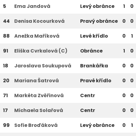
5
Ema Jandová
Levý obránce
1
0
44
Denisa Kocourková
Pravý obránce
0
0
88
Anežka Maříková
Levé křídlo
0
1
91
Eliška Cvrkalová (C)
Obránce
1
0
18
Jaroslava Soukupová
Brankářka
0
0
20
Mariana Šatrová
Pravé křídlo
0
0
71
Markéta Zvěřinová
Centr
0
0
17
Michaela Solařová
Centr
0
0
99
Sofie Broďáková
Levý obránce
0
1