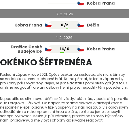
Kobra Praha
7. 2. 2026
Kobra Praha
0 /
2
Děčín
1. 2. 2026
Dračice České
14
/ 0
Kobra Praha
Budějovice
OKÉNKO ŠÉFTRENÉRA
Poslední zápas v roce 2021. Opět s osekanou sestavou, ale nic, s čím by
se nedalo konkurenceschopně hrát. Nutno přiznat, že tento zápas nebyl
pro Kobry příliš vydařený. Nejen, že jsme dostali z první střely gól (na to už
umíme reagovat), ale ani celkový herní projev nepatřil k těm povedeným.
Nepodařilo se eliminovat děčínské hvězdy, takže nás, v podstatě, porazilo
duo Forejtová – Žilková. Co naplat, že máme celkově kvalitnější kádr a
nesporně nejlepší obranu v lize. Soupeřky na nás nastoupily s obrovským
odhodláním a nekompromisní hrou do těla, se kterou jsme se nebyli
schopni vyrovnat. Měkké „i“ píši záměrně, protože na to měly být hráčky
námi připraveny, a měly být schopny adekvátně reagovat.