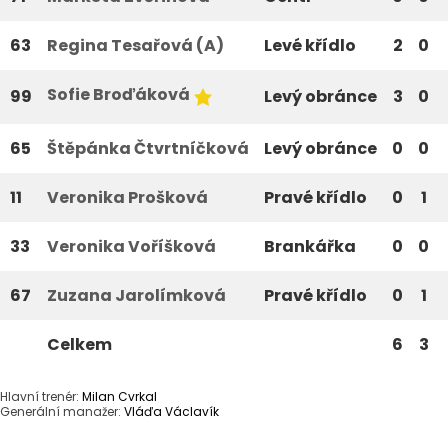
63
Regina Tesařová (A)
Levé křídlo
2
0
Sofie Broďáková
99
Levý obránce
3
0
65
Štěpánka Čtvrtníčková
Levý obránce
0
0
11
Veronika Prošková
Pravé křídlo
0
1
33
Veronika Voříšková
Brankářka
0
0
67
Zuzana Jarolímková
Pravé křídlo
0
1
Celkem
6
3
Hlavní trenér:
Milan Cvrkal
Generální manažer:
Vláďa Václavík