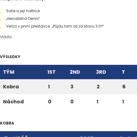
Sofie a její hattrick
„Nerozbitná Denni“
Verča v první přestávce: „Půjdu tam až za stavu 3:0!!“
Vláďa
VÝSLEDKY
TÝM
1ST
2ND
3RD
T
Kobra
1
3
2
6
Náchod
0
0
1
1
KOBRA