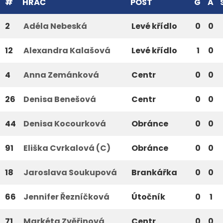
#
HRÁČ
POST
G
A
2
Adéla Nebeská
Levé křídlo
0
0
12
Alexandra Kalašová
Levé křídlo
1
0
4
Anna Zemánková
Centr
0
0
26
Denisa Benešová
Centr
0
0
44
Denisa Kocourková
Obránce
0
0
91
Eliška Cvrkalová (C)
Obránce
0
0
18
Jaroslava Soukupová
Brankářka
0
0
66
Jennifer Řezníčková
Útočník
0
1
71
Markéta Zvěřinová
Centr
0
0