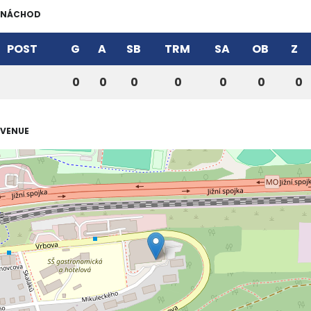
NÁCHOD
POST
G
A
SB
TRM
SA
OB
Z
0
0
0
0
0
0
0
VENUE