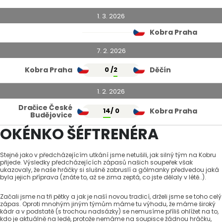
1. 3. 2026
Kobra Praha
7. 2. 2026
Kobra Praha
0 /
2
Děčín
1. 2. 2026
Dračice České
14
/ 0
Kobra Praha
Budějovice
OKÉNKO ŠÉFTRENÉRA
Stejně jako v předcházejícím utkání jsme netušili, jak silný tým na Kobru
přijede. Výsledky předcházejících zápasů našich soupeřek však
ukazovaly, že naše hráčky si slušně zabruslí a gólmanky předvedou jaká
byla jejich příprava (znáte to, až se zima zeptá, co jste dělaly v létě..).
Začali jsme na tři pětky a jak je naší novou tradicí, drželi jsme se toho celý
zápas. Oproti mnohým jiným týmům máme tu výhodu, že máme široký
kádr a v podstatě (s trochou nadsázky) se nemusíme příliš ohlížet na to,
kdo je aktuálně na ledě, protože nemáme na soupisce žádnou hráčku,