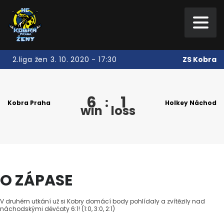
ZS Kobra
2.liga žen 3. 10. 2020 - 17:30
6
1
:
Kobra Praha
Holkey Náchod
win
loss
O ZÁPASE
V druhém utkání už si Kobry domácí body pohlídaly a zvítězily nad
náchodskými děvčaty 6:1! (1:0, 3:0, 2:1)