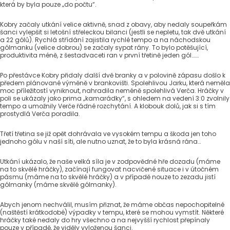
která by byla pouze „do počtu“.
Kobry začaly utkání velice aktivně, snad z obavy, aby nedaly soupeřkám
šanci vylepšit si letošní střeleckou bilanci (jestli se nepletu, tak dvě utkání
a 22 gólů). Rychlá střídání zajistila rychlé tempo a na náchodskou
gólmanku (velice dobrou) se začaly sypat rány. To bylo potěšující,
produktivita méně, z šestadvaceti ran v první třetině jeden gól…….
Po přestávce Kobry přidaly další dvě branky a v polovině zápasu došlo k
předem plánované výměně v brankovišti. Spolehlivou Jarku, která neměla
moc příležitostí vyniknout, nahradila neméně spolehlivá Verča. Hráčky v
poli se ukázaly jako prima „kamarádky“, s ohledem na vedení 3:0 zvolnily
tempo a umožnily Verče řádné rozchytání. A klobouk dolů, jak si s tím
prostydlá Verča poradila.
Třetí třetina se již opět dohrávala ve vysokém tempu a škoda jen toho
jednoho gólu v naší síti, ale nutno uznat, že to byla krásná rána…
Utkání ukázalo, že naše velká síla je v zodpovědné hře dozadu (máme
na to skvělé hráčky), začínají fungovat nacvičené situace i v útočném
pásmu (máme na to skvělé hráčky) a v případě nouze to zezadu jistí
gólmanky (máme skvělé gólmanky).
Abych jenom nechválil, musím přiznat, že máme občas nepochopitelné
(naštěstí krátkodobé) výpadky v tempu, které se mohou vymstít. Některé
hráčky také nedaly do hry všechno a na nejvyšší rychlost přepínaly
pouze v případě, že viděly vyloženou šanci.