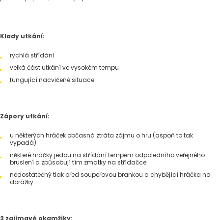
Klady utkání:
rychlá střídání
velká část utkání ve vysokém tempu
fungující nacvičené situace
Zápory utkání:
u některých hráček občasná ztráta zájmu o hru (aspoň to tak
vypadá)
některé hráčky jedou na střídání tempem odpoledního veřejného
bruslení a způsobují tím zmatky na střídačce
nedostatečný tlak před soupeřovou brankou a chybějící hráčka na
dorážky
3 zajímavé okamžiky: