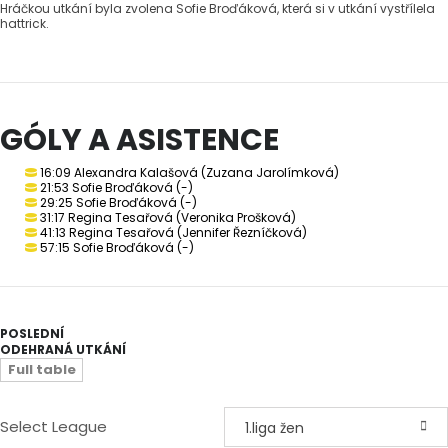
Hráčkou utkání byla zvolena Sofie Broďáková, která si v utkání vystřílela
hattrick.
GÓLY A ASISTENCE
16:09 Alexandra Kalašová (Zuzana Jarolímková)
21:53 Sofie Broďáková (-)
29:25 Sofie Broďáková (-)
31:17 Regina Tesařová (Veronika Prošková)
41:13 Regina Tesařová (Jennifer Řezníčková)
57:15 Sofie Broďáková (-)
POSLEDNÍ
ODEHRANÁ UTKÁNÍ
Full table
Select League
1.liga žen