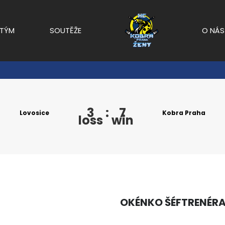
TÝM
SOUTĚŽE
O NÁS
3
:
7
Lovosice
Kobra Praha
loss
win
OKÉNKO ŠÉFTRENÉR