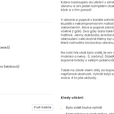
Kobra nastoupila do utkání v siln
obranu a ani jeden kompletní útok.
kádr si s tím poradí.
V obraně si poprvé v kariéře zahr
kluziště s nekompromisním nat
zakončením. Alice si poprvé zahrála
včetně 2 gólů. Dva góly dala také
hattrick. Jenny dokázala, že krásné
obkroužení celé útočné třetiny byl
která rozhodila lovosickou obranu
ebeská)
Na naší hře však bylo vidět, že an
malinko o nervy… (i Jarčiny). Důle
bojovné hráčky s velkým potenciá
ra Šebíková)
Takže na závěr všem díky za bojov
nepříznivé okolnosti. Vyhrát když s
srdce. A to jste ukázaly….
Klady utkání:
Full table
Byla vidět touha vyhrát
Komunikace a spolupráce „sta