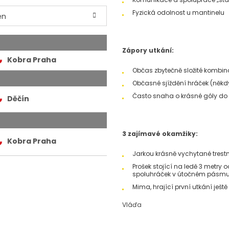
Fyzická odolnost u mantinelu
en
Zápory utkání:
Kobra Praha
Občas zbytečně složité kombi
Občasné sjíždění hráček (někdy
Často snaha o krásné góly do 
Děčín
3 zajímavé okamžiky:
Kobra Praha
Jarkou krásně vychytané trestné
Prošek stojící na ledě 3 metry o
spoluhráček v útočném pásmu p
Mima, hrající první utkání ješt
Vláďa