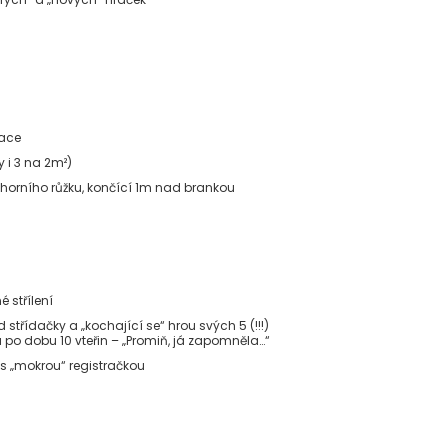
nace
 i 3 na 2m²)
horního růžku, končící 1m nad brankou
 střílení
d střídačky a „kochající se“ hrou svých 5 (!!!)
o dobu 10 vteřin – „Promiň, já zapomněla…“
ě s „mokrou“ registračkou