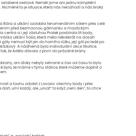
ě oslabené sestavě. Neměli jsme ani jednu kompletní
 Nicméně to je situace, která nás nerozhodí a náš široký
ála Bára a utkání ozdobila fenomenálním sólem přes celé
lačením před bezmocnou gólmanku a mazáckým
 centra a i její zásluhou Prošek posbírala tři body,
 hráčka utkání Saša, která měla několikrát na dosah
 góly nemusí být jen do horního růžku, její gól po ledě po
 ukázkový. A nádherná byla individuální akce Skořice,
 tak, že Adéla dávala z první do prázdné brány.
i obrany, ani útoky nebyly sehrané a čas od času to bylo
žité bylo, že máme v týmu stálice, které můžeme doplnit o
lem.
nost a touhu odvést z Lovosic všechny body i přes
e daří, umí každý, ale „urvat“ to když „není den“, to chce
rých“ a „nových“ hráček