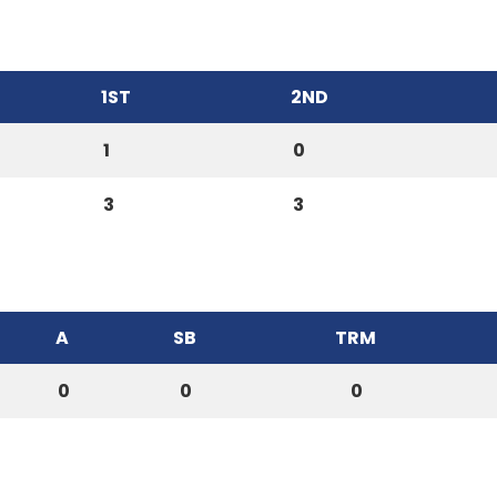
1ST
2ND
1
0
3
3
A
SB
TRM
0
0
0