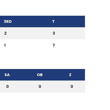
3RD
T
2
3
1
7
SA
OB
Z
0
0
0