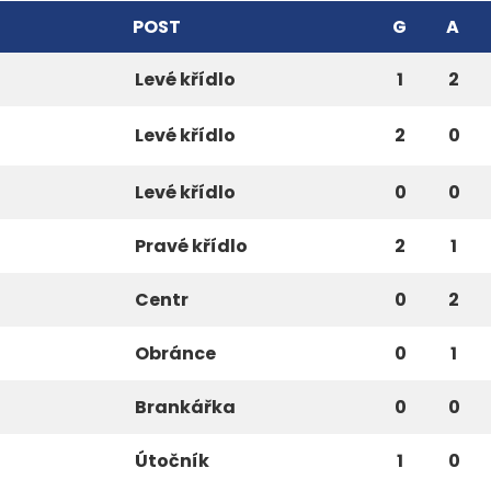
POST
G
A
Levé křídlo
1
2
Levé křídlo
2
0
Levé křídlo
0
0
Pravé křídlo
2
1
Centr
0
2
Obránce
0
1
Brankářka
0
0
Útočník
1
0