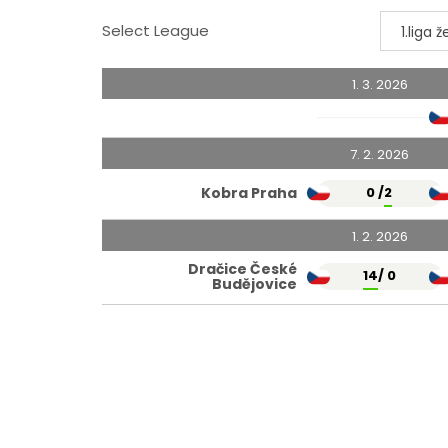
Select League
1.liga ž
1. 3. 2026
7. 2. 2026
Kobra Praha
0 /
2
1. 2. 2026
Dračice České
14
/ 0
Budějovice