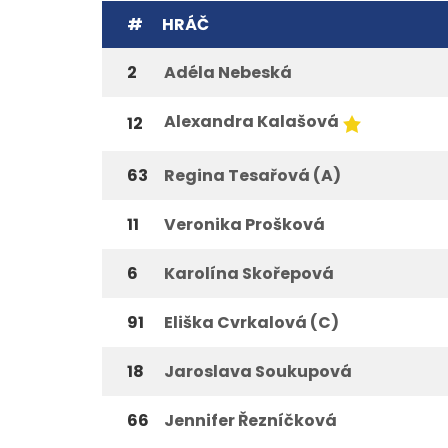
#
HRÁČ
2
Adéla Nebeská
Alexandra Kalašová
12
63
Regina Tesařová (A)
11
Veronika Prošková
6
Karolína Skořepová
91
Eliška Cvrkalová (C)
18
Jaroslava Soukupová
66
Jennifer Řezníčková