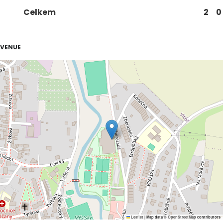
Celkem
2
0
VENUE
Leaflet
|
Map data ©
OpenStreetMap
contributors