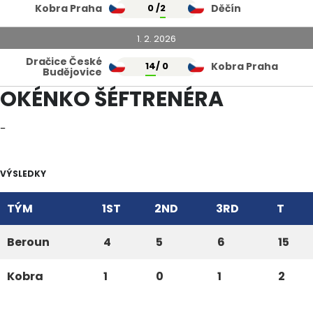
Kobra Praha
0 /
2
Děčín
1. 2. 2026
Dračice České
14
/ 0
Kobra Praha
Budějovice
OKÉNKO ŠÉFTRENÉRA
–
VÝSLEDKY
TÝM
1ST
2ND
3RD
T
Beroun
4
5
6
15
Kobra
1
0
1
2