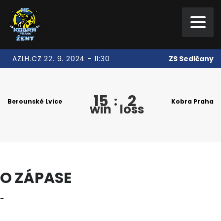
ZS Sedlčany
AZLH.CZ 22. 9. 2024 - 11:30
15
2
:
Berounské Lvice
Kobra Praha
win
loss
O ZÁPASE
–