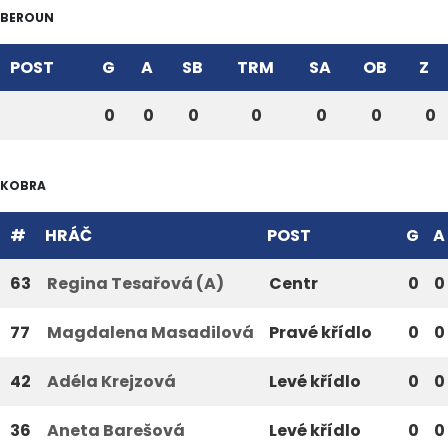
BEROUN
POST
G
A
SB
TRM
SA
OB
Z
0
0
0
0
0
0
0
KOBRA
#
HRÁČ
POST
G
A
63
Regina Tesařová (A)
Centr
0
0
77
Magdalena Masadilová
Pravé křídlo
0
0
42
Adéla Krejzová
Levé křídlo
0
0
36
Aneta Barešová
Levé křídlo
0
0