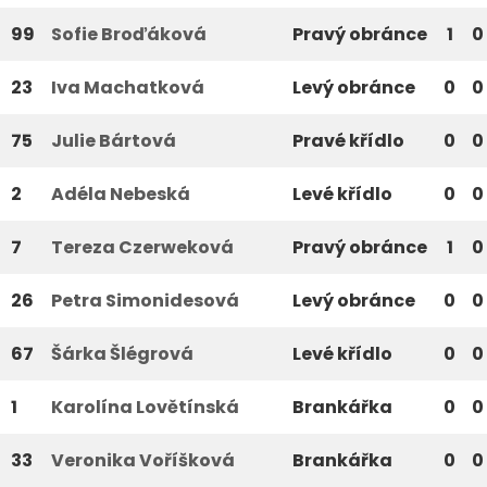
99
Sofie Broďáková
Pravý obránce
1
0
23
Iva Machatková
Levý obránce
0
0
75
Julie Bártová
Pravé křídlo
0
0
2
Adéla Nebeská
Levé křídlo
0
0
7
Tereza Czerweková
Pravý obránce
1
0
26
Petra Simonidesová
Levý obránce
0
0
67
Šárka Šlégrová
Levé křídlo
0
0
1
Karolína Lovětínská
Brankářka
0
0
33
Veronika Voříšková
Brankářka
0
0