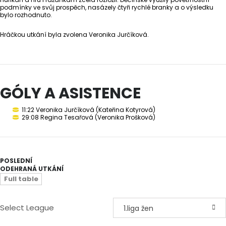
podmínky ve svůj prospěch, nasázely čtyři rychlé branky a o výsledku
bylo rozhodnuto.
Hráčkou utkání byla zvolena Veronika Jurčíková.
GÓLY A ASISTENCE
11:22 Veronika Jurčíková (Kateřina Kotyrová)
29:08 Regina Tesařová (Veronika Prošková)
POSLEDNÍ
ODEHRANÁ UTKÁNÍ
Full table
Select League
1.liga žen