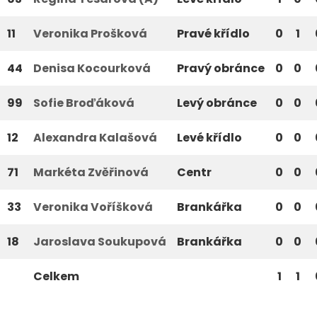
11
Veronika Prošková
Pravé křídlo
0
1
44
Denisa Kocourková
Pravý obránce
0
0
99
Sofie Broďáková
Levý obránce
0
0
12
Alexandra Kalašová
Levé křídlo
0
0
71
Markéta Zvěřinová
Centr
0
0
33
Veronika Voříšková
Brankářka
0
0
18
Jaroslava Soukupová
Brankářka
0
0
Celkem
1
1