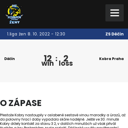
ZS Děčín
1.liga žen 8. 10. 2022 - 12:30
12
2
:
Děčín
Kobra Praha
win
loss
O ZÁPASE
Přestože Kobry nastoupily v oslabené sestavě vinou marodky a úrazů, až
do poloviny hrací doby vypadalo skóre nadějně. Ještě ve 30. minutě
Kobry držely kontakt za stavu 3:2, v dalších minutách už však přivál
Hurikán a hru Pražankám zcela rozložil. Děčínské využily povětrnostní