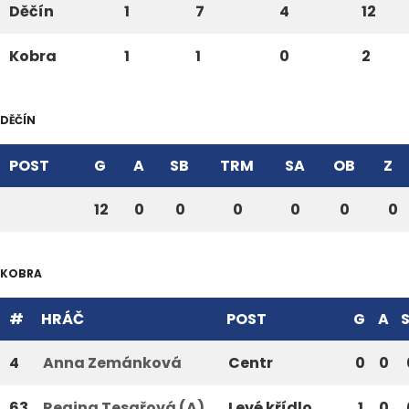
Děčín
1
7
4
12
Kobra
1
1
0
2
DĚČÍN
POST
G
A
SB
TRM
SA
OB
Z
12
0
0
0
0
0
0
KOBRA
#
HRÁČ
POST
G
A
4
Anna Zemánková
Centr
0
0
63
Regina Tesařová (A)
Levé křídlo
1
0