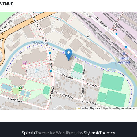
VENUE
Leaflet
|
Map data ©
OpenStreetMap
contributors
Splash
Theme for WordPress by
StylemixThemes