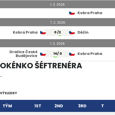
1. 3. 2026
Kobra Praha
7. 2. 2026
Kobra Praha
0 /
2
Děčín
1. 2. 2026
Dračice České
14
/ 0
Kobra Praha
Budějovice
OKÉNKO ŠÉFTRENÉRA
–
VÝSLEDKY
TÝM
1ST
2ND
3RD
T