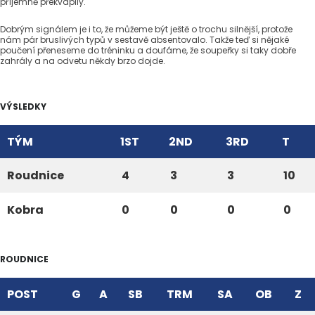
příjemně překvapily.
Dobrým signálem je i to, že můžeme být ještě o trochu silnější, protože
nám pár bruslivých typů v sestavě absentovalo. Takže teď si nějaké
poučení přeneseme do tréninku a doufáme, že soupeřky si taky dobře
zahrály a na odvetu někdy brzo dojde.
VÝSLEDKY
TÝM
1ST
2ND
3RD
T
Roudnice
4
3
3
10
Kobra
0
0
0
0
ROUDNICE
POST
G
A
SB
TRM
SA
OB
Z