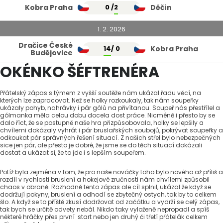
Kobra Praha
0 /
2
Děčín
1. 2. 2026
Dračice České
14
/ 0
Kobra Praha
Budějovice
OKÉNKO ŠÉFTRENÉRA
Přátelský zápas s týmem z vyšší soutěže nám ukázal řadu věcí, na
kterých lze zapracovat. Než se holky rozkoukaly, tak nám soupeřky
ukázaly pohyb, nahrávky i pár gólů na přivítanou. Soupeř nás přestřílel a
gólmanka měla celou dobu docela dost práce. Nicméně i přesto by se
dalo říct, že se postupně naše hra přizpůsobovala, holky se lepšily a
chvílemi dokázaly vyhrát i pár bruslařských soubojů, pokrývat soupeřky a
odkoukat pár správných řešení situací. Z našich střel bylo nebezpečných
sice jen pár, ale přesto je dobré, že jsme se do těch situací dokázali
dostat a ukázat si, že to jde i s lepším soupeřem.
Potíž byla zejména v tom, že pro naše nováčky toho bylo nového až příliš a
rozdíl v rychlosti bruslení a hokejové zručnosti nám chvílemi způsobil
chaos v obraně. Rozhodně tento zápas ale cíl splnil, ukázal že když se
dodržují pokyny, bruslení a odhodí se zbytečný ostych, tak by to celkem
šlo. A když se to příště zkusí dodržovat od začátku a vydrží se celý zápas,
tak bych se určitě odvety nebál. Nikdo taky vyloženě nepropadl a spíš
některé hráčky přes první start nebo jen druhý či třetí přátelák celkem