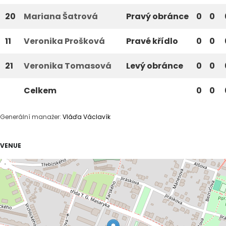
20
Mariana Šatrová
Pravý obránce
0
0
11
Veronika Prošková
Pravé křídlo
0
0
21
Veronika Tomasová
Levý obránce
0
0
Celkem
0
0
Generální manažer:
Vláďa Václavík
VENUE