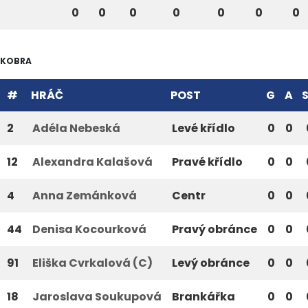
0
0
0
0
0
0
0
KOBRA
#
HRÁČ
POST
G
A
2
Adéla Nebeská
Levé křídlo
0
0
12
Alexandra Kalašová
Pravé křídlo
0
0
4
Anna Zemánková
Centr
0
0
44
Denisa Kocourková
Pravý obránce
0
0
91
Eliška Cvrkalová (C)
Levý obránce
0
0
18
Jaroslava Soukupová
Brankářka
0
0