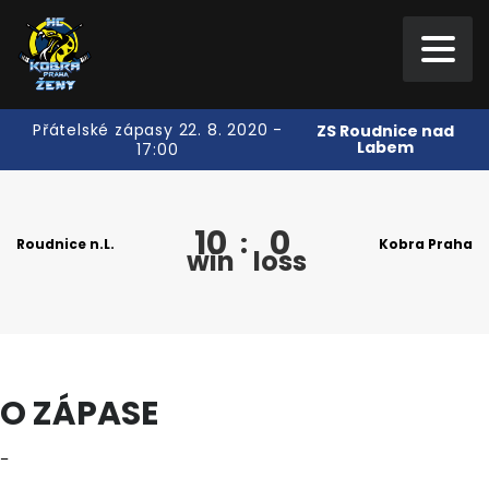
Přátelské zápasy 22. 8. 2020 -
ZS Roudnice nad
Labem
17:00
10
0
:
Roudnice n.L.
Kobra Praha
win
loss
O ZÁPASE
–