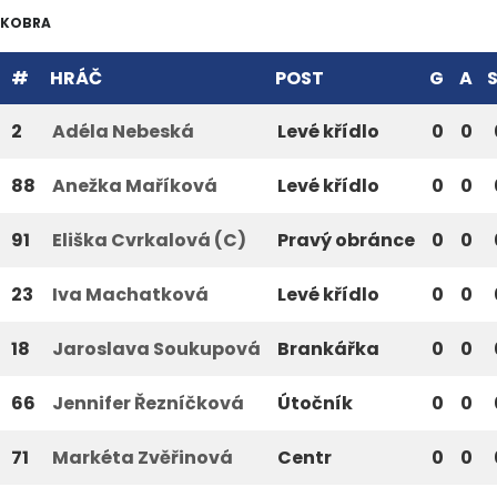
KOBRA
#
HRÁČ
POST
G
A
2
Adéla Nebeská
Levé křídlo
0
0
88
Anežka Maříková
Levé křídlo
0
0
91
Eliška Cvrkalová (C)
Pravý obránce
0
0
23
Iva Machatková
Levé křídlo
0
0
18
Jaroslava Soukupová
Brankářka
0
0
66
Jennifer Řezníčková
Útočník
0
0
71
Markéta Zvěřinová
Centr
0
0