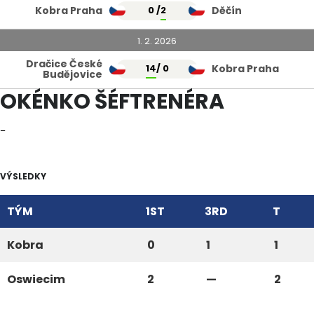
Kobra Praha
0 /
2
Děčín
1. 2. 2026
Dračice České
14
/ 0
Kobra Praha
Budějovice
OKÉNKO ŠÉFTRENÉRA
–
VÝSLEDKY
TÝM
1ST
3RD
T
Kobra
0
1
1
Oswiecim
2
—
2