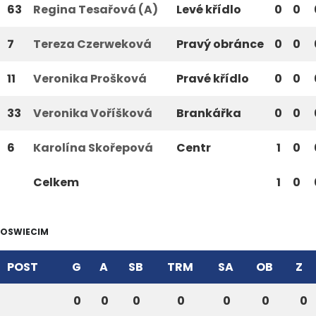
63
Regina Tesařová (A)
Levé křídlo
0
0
7
Tereza Czerweková
Pravý obránce
0
0
11
Veronika Prošková
Pravé křídlo
0
0
33
Veronika Voříšková
Brankářka
0
0
6
Karolína Skořepová
Centr
1
0
Celkem
1
0
OSWIECIM
POST
G
A
SB
TRM
SA
OB
Z
0
0
0
0
0
0
0