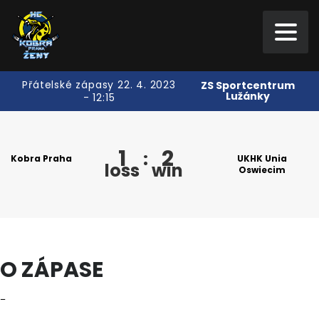
Přátelské zápasy 22. 4. 2023
ZS Sportcentrum
Lužánky
- 12:15
1
2
:
Kobra Praha
UKHK Unia
loss
win
Oswiecim
O ZÁPASE
–