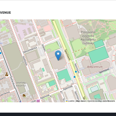
VENUE
Leaflet
|
Map data ©
OpenStreetMap
contributors