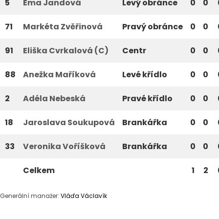
5
Ema Jandová
Levý obránce
0
0
71
Markéta Zvěřinová
Pravý obránce
0
0
91
Eliška Cvrkalová (C)
Centr
0
0
88
Anežka Maříková
Levé křídlo
0
0
2
Adéla Nebeská
Pravé křídlo
0
0
18
Jaroslava Soukupová
Brankářka
0
0
33
Veronika Voříšková
Brankářka
0
0
Celkem
1
2
Generální manažer:
Vláďa Václavík