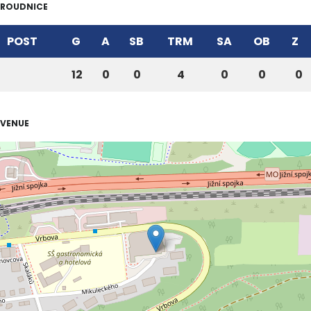
ROUDNICE
POST
G
A
SB
TRM
SA
OB
Z
12
0
0
4
0
0
0
VENUE