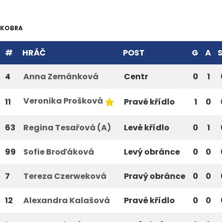
KOBRA
#
HRÁČ
POST
G
A
4
Anna Zemánková
Centr
0
1
Veronika Prošková
11
Pravé křídlo
1
0
63
Regina Tesařová (A)
Levé křídlo
0
1
99
Sofie Broďáková
Levý obránce
0
0
7
Tereza Czerweková
Pravý obránce
0
0
12
Alexandra Kalašová
Pravé křídlo
0
0