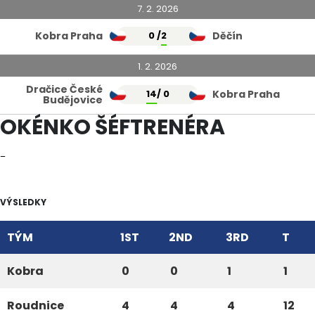
7. 2. 2026
Kobra Praha
0 /
2
Děčín
1. 2. 2026
Dračice České
14
/ 0
Kobra Praha
Budějovice
OKÉNKO ŠÉFTRENÉRA
–
VÝSLEDKY
TÝM
1ST
2ND
3RD
T
Kobra
0
0
1
1
Roudnice
4
4
4
12