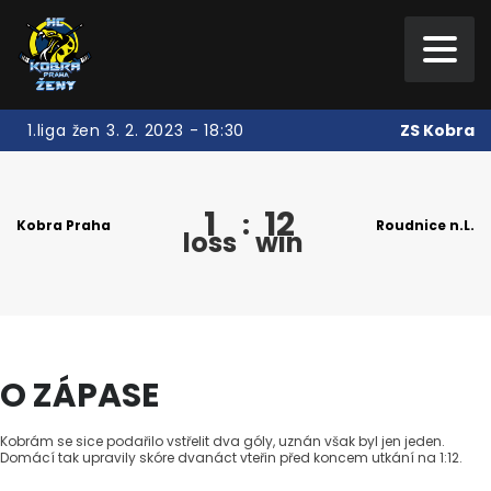
ZS Kobra
1.liga žen 3. 2. 2023 - 18:30
1
12
:
Kobra Praha
Roudnice n.L.
loss
win
O ZÁPASE
Kobrám se sice podařilo vstřelit dva góly, uznán však byl jen jeden.
Domácí tak upravily skóre dvanáct vteřin před koncem utkání na 1:12.