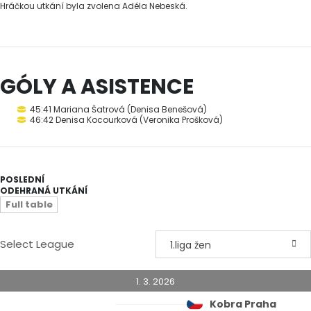
Hráčkou utkání byla zvolena Adéla Nebeská.
GÓLY A ASISTENCE
45:41 Mariana Šatrová (Denisa Benešová)
46:42 Denisa Kocourková (Veronika Prošková)
POSLEDNÍ
ODEHRANÁ UTKÁNÍ
Full table
Select League
1.liga žen
1. 3. 2026
Kobra Praha