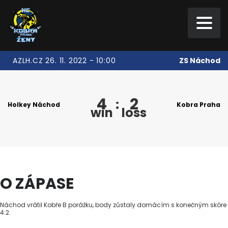
ZS Náchod
AZLH.CZ 26. 11. 2022 - 10:00
4
2
:
Holkey Náchod
Kobra Praha
win
loss
O ZÁPASE
Náchod vrátil Kobře B porážku, body zůstaly domácím s konečným skóre
4:2.