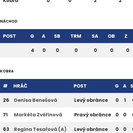
Kobra
0
0
2
2
NÁCHOD
POST
G
A
SB
TRM
SA
OB
Z
4
0
0
0
0
0
0
KOBRA
#
HRÁČ
POST
G
A
26
Denisa Benešová
Levý obránce
0
1
71
Markéta Zvěřinová
Pravý obránce
0
0
63
Regina Tesařová (A)
Levý obránce
0
0