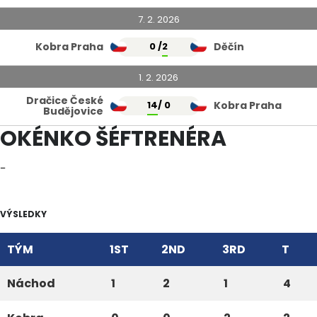
7. 2. 2026
Kobra Praha
0 /
2
Děčín
1. 2. 2026
Dračice České
14
/ 0
Kobra Praha
Budějovice
OKÉNKO ŠÉFTRENÉRA
–
VÝSLEDKY
TÝM
1ST
2ND
3RD
T
Náchod
1
2
1
4