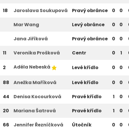
18
Jaroslava Soukupová
Pravý obránce
0
0
Mar Wang
Levý obránce
0
0
Jana Jiříková
Pravý obránce
0
0
11
Veronika Prošková
Centr
0
1
Adéla Nebeská
2
Levé křídlo
0
0
88
Anežka Maříková
Levé křídlo
0
0
44
Denisa Kocourková
Pravé křídlo
1
0
20
Mariana Šatrová
Pravé křídlo
1
0
66
Jennifer Řezníčková
Útočník
0
0