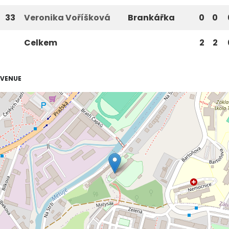
33
Veronika Voříšková
Brankářka
0
0
Celkem
2
2
VENUE