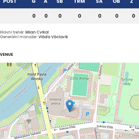
POST
G
A
SB
TRM
SA
OB
Z
0
0
0
0
0
0
0
Hlavní trenér:
Milan Cvrkal
Generální manažer:
Vláďa Václavík
VENUE