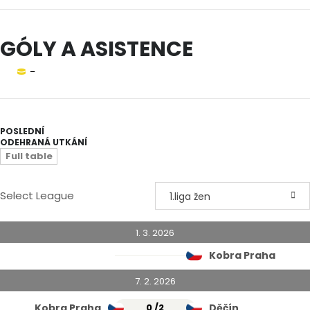
GÓLY A ASISTENCE
–
POSLEDNÍ
ODEHRANÁ UTKÁNÍ
Full table
Select League
1.liga žen
1. 3. 2026
Kobra Praha
7. 2. 2026
Kobra Praha
0 /
2
Děčín