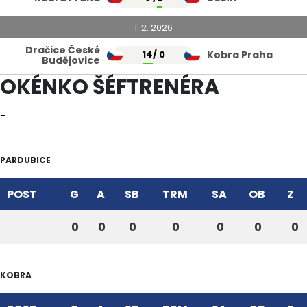
1. 2. 2026
Dračice České
14
/ 0
Kobra Praha
Budějovice
OKÉNKO ŠÉFTRENÉRA
–
PARDUBICE
POST
G
A
SB
TRM
SA
OB
Z
0
0
0
0
0
0
0
KOBRA