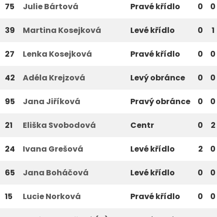
75
Julie Bártová
Pravé křídlo
0
0
39
Martina Kosejková
Levé křídlo
0
1
27
Lenka Kosejková
Pravé křídlo
0
0
42
Adéla Krejzová
Levý obránce
0
0
95
Jana Jiříková
Pravý obránce
0
0
21
Eliška Svobodová
Centr
0
2
24
Ivana Grešová
Levé křídlo
2
0
65
Jana Boháčová
Levé křídlo
0
0
15
Lucie Norková
Pravé křídlo
0
0