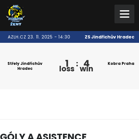
ZS Jindřichův Hradec
AZLH.CZ 23. 11. 2025 - 14:30
1
4
:
Střely Jindřichův
Kobra Praha
loss
win
Hradec
GÓLY A ASISTENCE