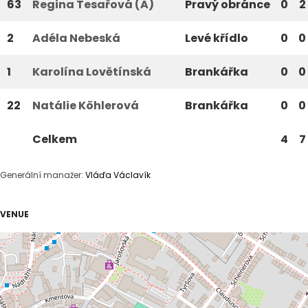
63
Regina Tesařová (A)
Pravý obránce
0
2
2
Adéla Nebeská
Levé křídlo
0
0
1
Karolína Lovětínská
Brankářka
0
0
22
Natálie Köhlerová
Brankářka
0
0
Celkem
4
7
Generální manažer:
Vláďa Václavík
VENUE