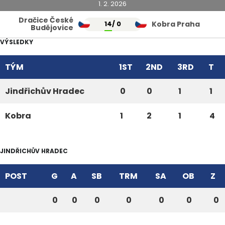
1. 2. 2026
Dračice České
14
/ 0
Kobra Praha
Budějovice
VÝSLEDKY
TÝM
1ST
2ND
3RD
T
Jindřichův Hradec
0
0
1
1
Kobra
1
2
1
4
JINDŘICHŮV HRADEC
POST
G
A
SB
TRM
SA
OB
Z
0
0
0
0
0
0
0