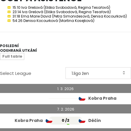
15:10 Iva Grešová (Eliška Svobodová, Regina Tesařová)
23:14 Iva Grešová (Eliška Svobodová, Regina Tesařová)
31:18 Ema Marie David (Petra Simonidesová, Denisa Kocourková)
54:26 Denisa Kocourková (Martina Kosejková)
POSLEDNÍ
ODEHRANÁ UTKÁNÍ
Full table
Select League
1.liga žen
1. 3. 2026
Kobra Praha
7. 2. 2026
Kobra Praha
0 /
2
Děčín