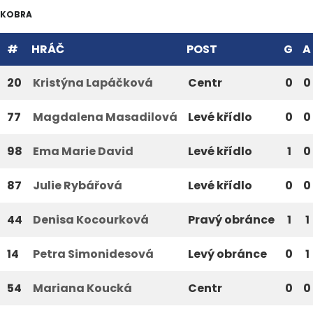
KOBRA
#
HRÁČ
POST
G
A
20
Kristýna Lapáčková
Centr
0
0
77
Magdalena Masadilová
Levé křídlo
0
0
98
Ema Marie David
Levé křídlo
1
0
87
Julie Rybářová
Levé křídlo
0
0
44
Denisa Kocourková
Pravý obránce
1
1
14
Petra Simonidesová
Levý obránce
0
1
54
Mariana Koucká
Centr
0
0